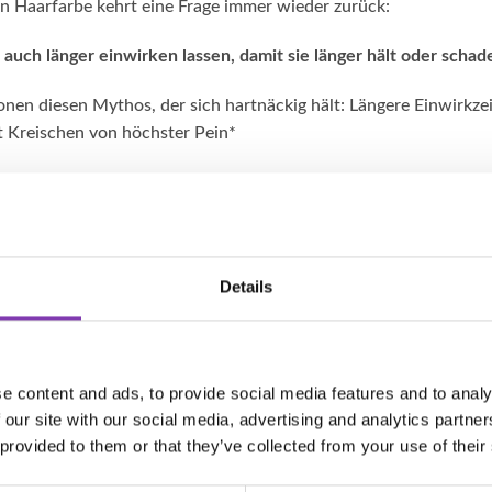
en Haarfarbe kehrt eine Frage immer wieder zurück:
 auch länger einwirken lassen, damit sie länger hält oder scha
lionen diesen Mythos, der sich hartnäckig hält: Längere Einwirkzei
 Kreischen von höchster Pein*
, aber beginnen wir erst einmal mit dem Unterschied zwischen b
ng und Haarfärbung
Details
aare werden dem Haar die Pigmente entzogen. Das schädigt das 
ngt der Farbstoff in das Haar ein. Auch nicht so toll für das Haa
e content and ads, to provide social media features and to analy
 our site with our social media, advertising and analytics partn
 provided to them or that they’ve collected from your use of their
nt färbst mit einer Haartönung (wie unsere
Headshot Haartön
herum. Das ist im Grunde die schonendste Art bunte Haare zu fä