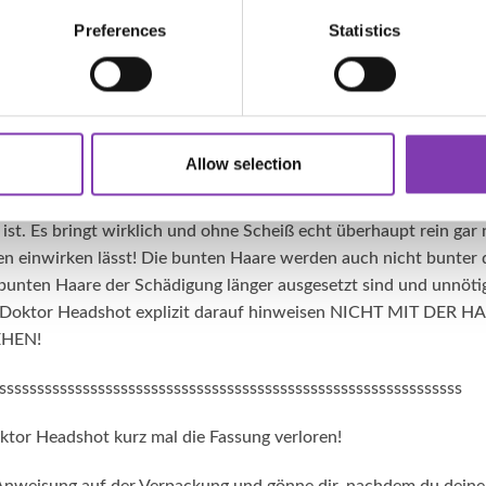
Preferences
Statistics
 deine Mähne in schöne bunte Haare verwandelt hast, solltest d
tes Haar) gönnen. Hier haben wir ein paar Tipps dazu:
https://w
og/shampoo-und-spuelung
rkt! Es mag sein, dass es in einigen Lebensbereichen hinkommt, 
Allow selection
viel Freizeit, aber dies trifft nicht auf Einwirkzeiten bei Haartö
at immer einen Grund, warum auf der Packungsbeilage eine Zeit
ist. Es bringt wirklich und ohne Scheiß echt überhaupt rein gar 
n einwirken lässt! Die bunten Haare werden auch nicht bunter 
e bunten Haare der Schädigung länger ausgesetzt sind und unnöti
h Doktor Headshot explizit darauf hinweisen NICHT MIT DE
HEN!
sssssssssssssssssssssssssssssssssssssssssssssssssssssssssssss
oktor Headshot kurz mal die Fassung verloren!