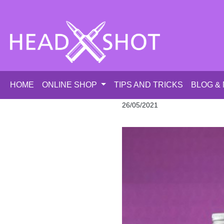
p to main content
Skip to search
Skip to main navigation
HOME
ONLINE SHOP
TIPS AND TRICKS
BLOG &
26/05/2021