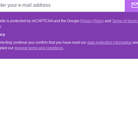
 site is protected by reCAPTCHA and the Google
Privacy Policy
and
Terms of Servi
.
acy
electing continue you confirm that you have read our
data protection information
an
pted our
general terms and conditions
.
VICE
INFORMATIONS
Tips & Tricks
& Terms of Payment
Merchant Login
Newsletter
s for cancellation
About Us
erms and Conditions
Data Protection Declaration