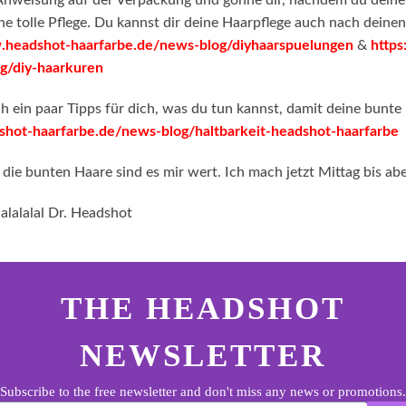
e Anweisung auf der Verpackung und gönne dir, nachdem du dein
ine tolle Pflege. Du kannst dir deine Haarpflege auch nach dein
.headshot-haarfarbe.de/news-blog/diyhaarspuelungen
&
http
g/diy-haarkuren
h ein paar Tipps für dich, was du tun kannst, damit deine bunte
shot-haarfarbe.de/news-blog/haltbarkeit-headshot-haarfarbe
 die bunten Haare sind es mir wert. Ich mach jetzt Mittag bis a
alalalal Dr. Headshot
ter.general.newsletter
r your e-mail address
THE HEADSHOT
NEWSLETTER
Subscribe to the free newsletter and don't miss any news or promotions.