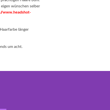
e prächtigen Haare bunt
en eigen wünschen selber
s://www.headshot-
 Haarfarbe länger
bends um acht.