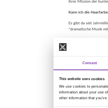
ihrer Mission der bunt
Kann ich die Haarfarbe
Es gibt da seit Jahrmil
*dramatische Musik mit
Das stimmt keinesfalls
bunter Haartönungen.
Blondierung, Haartönu
Consent
Beim
Blondieren
der H
und trocknet stark aus.
This website uses cookies
Bei der Haarfärbung dri
We use cookies to personalis
wie beim Blondieren.
information about your use of
other information that you’ve
Wenn du deine Haare bu
Farbstoff um das Haar 