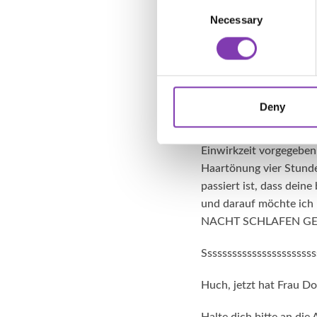
Consent
Necessary
Selection
Wichtig ist:
nachdem du
(am besten für colorier
haarfarbe.de/news-bl
Sowohl an- und aufgeme
Deny
bringt wie zum Beispiel 
Haarfärbungen zu! Es h
Einwirkzeit vorgegeben 
Haartönung vier Stunde
passiert ist, dass dein
und darauf möchte ic
NACHT SCHLAFEN GE
Sssssssssssssssssssssss
Huch, jetzt hat Frau D