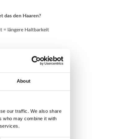
det das den Haaren?
t = längere Haltbarkeit
unter Haarfarbe und
About
Haar. Es wird brüchig
r, aber nicht so schlimm
se our traffic. We also share
ers who may combine it with
 services.
ungen
), legt sich der
rben.