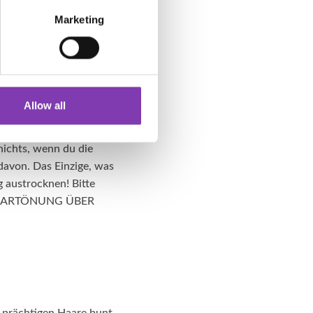
Marketing
u ihnen eine Pflege
ww.headshot-
dass viel auch viel
Allow all
nungen oder
angabe für die
nichts, wenn du die
davon. Das Einzige, was
g austrocknen! Bitte
R HAARTÖNUNG ÜBER