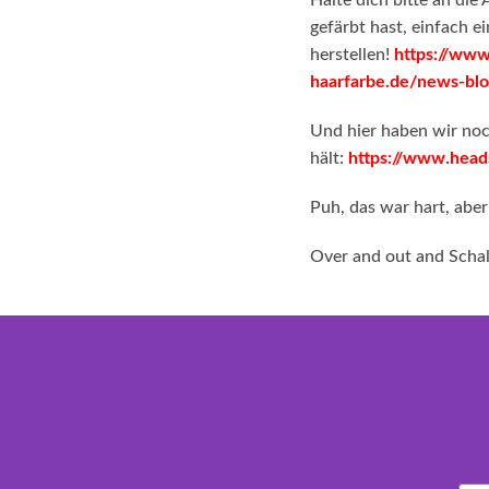
Halte dich bitte an di
gefärbt hast, einfach e
herstellen!
https://www
haarfarbe.de/news-blo
Und hier haben wir noc
hält:
https://www.head
Puh, das war hart, aber
Over and out and Schal
foo
Ente