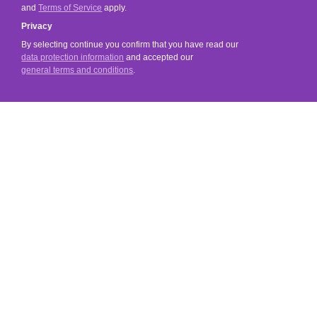
and
Terms of Service
apply.
Privacy
By selecting continue you confirm that you have read our
data protection information
and accepted our
general terms and conditions
.
SERVICE
SHOP SERVICE
INFORMATIONS
SOCIAL MEDIA
Payment and Shipping Methods