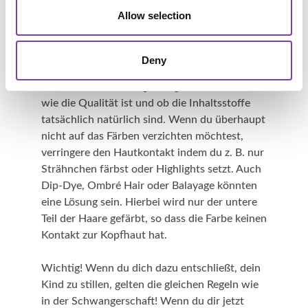
Armbeuge, Handgelenk oder die dünne Haut
Allow selection
hinter dem Ohr) auftragen. Wenn die Stelle
danach nicht juckt oder brennt, liegt
wahrscheinlich keine Allergie vor.
Alternativ
Deny
kann man natürliche Haarfarben benutzen.
Aber auch hier muss genau geschaut werden,
wie die Qualität ist und ob die Inhaltsstoffe
tatsächlich natürlich sind. Wenn du überhaupt
nicht auf das Färben verzichten möchtest,
verringere den Hautkontakt indem du z. B. nur
Strähnchen färbst oder Highlights setzt. Auch
Dip-Dye, Ombré Hair oder Balayage könnten
eine Lösung sein. Hierbei wird nur der untere
Teil der Haare gefärbt, so dass die Farbe keinen
Kontakt zur Kopfhaut hat.
Wichtig! Wenn du dich dazu entschließt, dein
Kind zu stillen, gelten die gleichen Regeln wie
in der Schwangerschaft! Wenn du dir jetzt