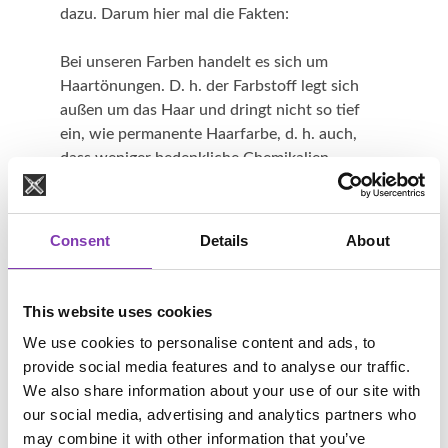
dazu. Darum hier mal die Fakten:
Bei unseren Farben handelt es sich um
Haartönungen. D. h. der Farbstoff legt sich
außen um das Haar und dringt nicht so tief
ein, wie permanente Haarfarbe, d. h. auch,
dass weniger bedenkliche Chemikalien
enthalten sind.
Die Haarfarben und Haartönungen, die nach
Consent
Details
About
den deutschen Richtlinien hergestellt werden,
beinhalten „relativ“ unbedenkliche chemische
Anteile. Also verzichte unbedingt auf
This website uses cookies
ausländische Produkte, die niedrigere
We use cookies to personalise content and ads, to
Standards haben! Trotzdem kann es sein, dass
provide social media features and to analyse our traffic.
beim Haarefärben bedenkliche Stoffe durch
We also share information about your use of our site with
die Kopfhaut in den Blutkreislauf geraten und
our social media, advertising and analytics partners who
somit auch zum Baby. Besonders in den ersten
may combine it with other information that you’ve
drei Monaten ist das Ungeborene besonders