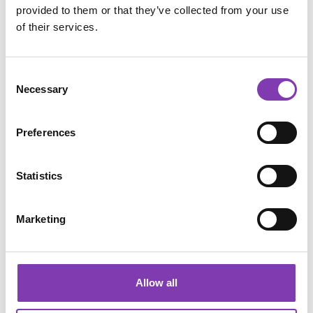
provided to them or that they’ve collected from your use
gefährdet. Durch die Chemikalien können
of their services.
Allergien und Veränderungen des Erbmaterial
entstehen. Ganz klar solltest du auf das
Blondieren verzichten, weil es eine echte
Consent
Chemiebombe ist.
Necessary
Selection
Was du noch bedenken solltest ist, dass sich ja
Preferences
deine Hormone verändern. Hormone haben
einen großen Einfluss auf die Haare. Sie
verändert die Struktur des Haares. Das kann
Statistics
dazu führen, dass die Haarfarbe, die du immer
benutzt hast, auf einmal ganz anders wirkt,
aber auch, dass du plötzlich anfälliger für
Marketing
Allergien bist. Deshalb ist es sinnvoll, vorher
einen Allergietest mit der Farbe
durchzuführen. Dafür kannst du z. B. einfach
Allow all
48 h vorher einen kleinen Klecks Farbe auf
eine etwas empfindlichere Hautstelle (z. B.