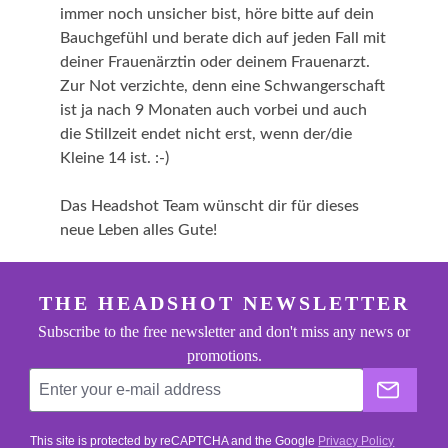
immer noch unsicher bist, höre bitte auf dein
Bauchgefühl und berate dich auf jeden Fall mit
deiner Frauenärztin oder deinem Frauenarzt.
Zur Not verzichte, denn eine Schwangerschaft
ist ja nach 9 Monaten auch vorbei und auch
die Stillzeit endet nicht erst, wenn der/die
Kleine 14 ist. :-)
Das Headshot Team wünscht dir für dieses
neue Leben alles Gute!
footer.general.newsletter
Enter your e-mail address
THE HEADSHOT NEWSLETTER
Subscribe to the free newsletter and don't miss any news or
promotions.
The He
This site is protected by reCAPTCHA and the Google
Privacy Policy