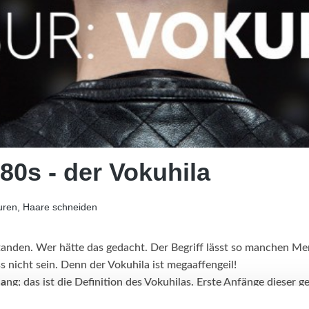
80s - der Vokuhila
uren, Haare schneiden
standen. Wer hätte das gedacht. Der Begriff lässt so manchen Me
s nicht sein. Denn der Vokuhila ist megaaffengeil!
la
ng; das ist die Definition des Vokuhilas. Erste Anfänge dieser 
 in den 60er und 70er Jahren ab, aber die absolute Hochphase ha