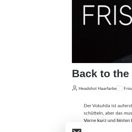
Back to the 
Headshot Haarfarbe
Fris
Der Vokuhila ist aufer
schütteln, aber das mus
Vo
rne
ku
rz und
hi
nten
zeichneten sich bereits