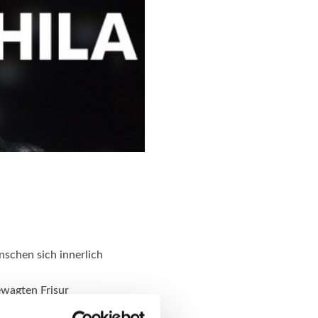
nschen sich innerlich
gewagten Frisur
tte er in den 1980ern.