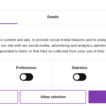
rwürfel zur Seite, Regina Regenbogen vom Sofa und die HeMan Fi
Details
a ist viel besser als sein grausiger Ruf!
 war wie gesagt ziemlich radikal. Die Haare hinten waren fast Sc
 gerne kurz und etwas fransig.
sur ist weniger radikal:
e content and ads, to provide social media features and to analy
fter. Heute ist diese spezielle Frisur besser unter dem Namen 
 our site with our social media, advertising and analytics partn
entlich ein Stamm, der zu den Irokesen gehört. Diese sind ein T
 provided to them or that they’ve collected from your use of their
unk-typische Iro ab. Die Frisur ist also eine Mischung aus Vokuhil
Preferences
Statistics
ircut fällt eindeutig in diese Kategorie. Im Grunde könnte man 
em die langen Haare hinten oft ausgedünnt werden. Damit ist gem
den, um die gewünschte Haarform zu erreichen.
le eines gemeinsam: man braucht wirklich viel Mut, um sie zu tr
Allow selection
ig. Wer also nicht so gerne im Mittelpunkt steht, sollte vielleicht 
ich sehr abgeschwächte Variante davon wählen.