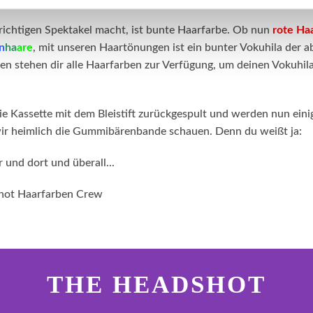
ichtigen Spektakel macht, ist bunte Haarfarbe. Ob nun
rote Ha
n
ha
are
, mit unseren Haartönungen ist ein bunter Vokuhila der a
n stehen dir alle Haarfarben zur Verfügung, um deinen Vokuhil
ie Kassette mit dem Bleistift zurückgespult und werden nun ein
r heimlich die Gummibärenbande schauen. Denn du weißt ja:
und dort und überall...
shot Haarfarben Crew
ter.general.newsletter
r your e-mail address
THE HEADSHOT