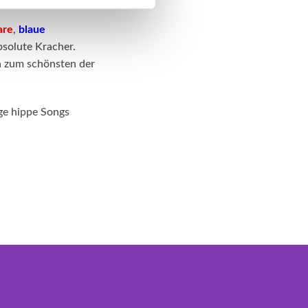
are
,
blaue
bsolute Kracher.
a zum schönsten der
ige hippe Songs