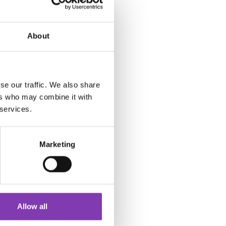
gur... ach, die darf
About
hulter lang, die Seiten
se our traffic. We also share
Vokuhila – Mohawk
ers who may combine it with
eil der indigen Gruppen
 services.
a und Iroschnitt.
Marketing
sagen, dass der Mullet
eint, dass einige Haare
agen. Denn der Vokuhila
Allow all
lieber die Finger davon