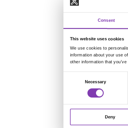
Also schmeiß den Zaube
bleiben.
Consent
Allen voran: der Vokuhil
Der 80er Jahre Vokuhila
sehr kurz und der Pony
This website uses cookies
Das Comeback dieser Fri
We use cookies to personalis
Die Übergänge sind san
information about your use of
bekannt. Mohawk ist eig
other information that you’ve
Nordamerikas.
Daher leitet sich der P
Consent
Necessary
Selection
Aber auch der Mullet Ha
ein Vokuhila ist, bei d
kürzer geschnitten wer
Diese Frisuren haben al
Deny
ist einfach sehr auffäll
lassen oder eine wirkl