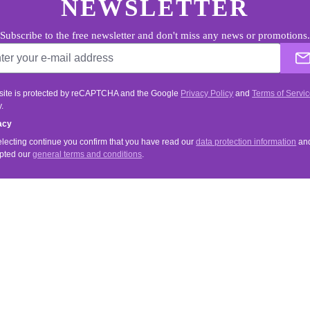
NEWSLETTER
Subscribe to the free newsletter and don't miss any news or promotions.
 site is protected by reCAPTCHA and the Google
Privacy Policy
and
Terms of Servi
.
acy
electing continue you confirm that you have read our
data protection information
an
pted our
general terms and conditions
.
VICE
INFORMATIONS
Tips & Tricks
& Terms of Payment
Merchant Login
Newsletter