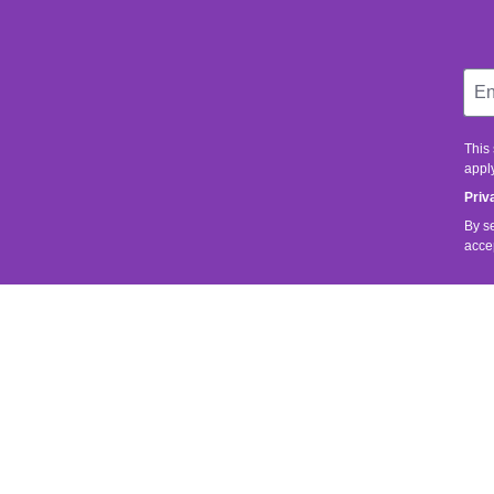
This
apply
Priv
By s
acce
SERVICE
SHOP SER
It is important to us that you are satisfied.
Contact
Shipping 
If you have any questions about our products
or your order, please feel free to send us an
Returns