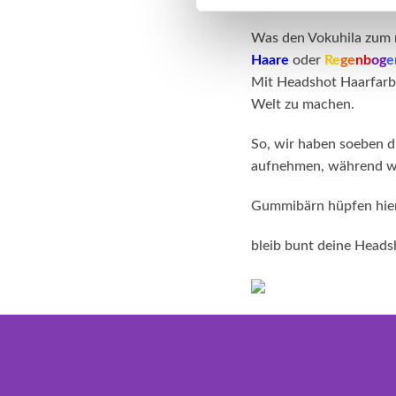
Was den Vokuhila zum r
Haare
oder
Re
ge
nb
og
e
Mit Headshot Haarfarbe
Welt zu machen.
So, wir haben soeben d
aufnehmen, während wi
Gummibärn hüpfen hier 
bleib bunt deine Head
foo
Ente